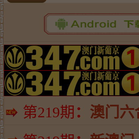
第
219期
：
澳门六